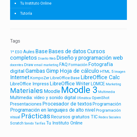
Tu Instituto Online
Tutoría
Tags
Base
Bases de datos
Cursos
Aules
1º ESO
completos
Diseño y programación web
Diseño Web
Fotografía
FAQ
Draw
Formación
docentes
email marketing
Gambas
Gimp
Hoja de cálculo
digital
HTML 5
Imagen
Internet
LibreOffice Calc
KompoZer
LibreOffice Base
LibreOffice Writer
LibreOffice Impress
LOMCE
Marketing
Moodle 3
Materiales
Moodle
Multimedia
Multimedia: vídeo y sonido digital
OpenShot
Ofimática
Procesador de textos
Presentaciones
Programación
Programación en lenguajes de alto nivel
Programación
Prácticas
Recursos gratuitos TIC
visual
Redes Sociales
Tu Instituto Online
Scratch
Sonido
Tarifas